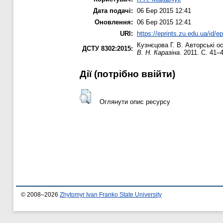
Дата подачі:
06 Бер 2015 12:41
Оновлення:
06 Бер 2015 12:41
URI:
https://eprints.zu.edu.ua/id/e
Кузнєцова Г. В.
Авторські ос
ДСТУ 8302:2015:
В. Н. Каразіна
. 2011. С. 41–
Дії ​​(потрібно ввійти)
Оглянути опис ресурсу
© 2008–2026
Zhytomyr Ivan Franko State University