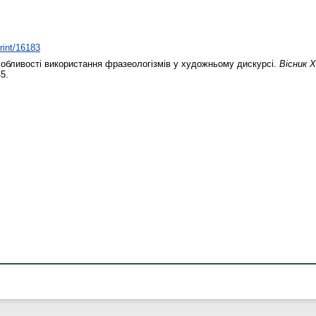
print/16183
обливості використання фразеологізмів у художньому дискурсі.
Вісник Х
45.