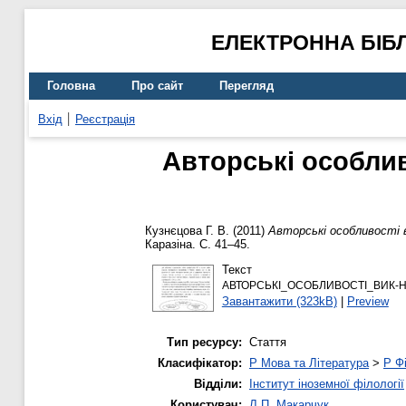
ЕЛЕКТРОННА БІБ
Головна
Про сайт
Перегляд
Вхід
Реєстрація
Авторські особли
Кузнєцова Г. В.
(2011)
Авторські особливості 
Каразіна. С. 41–45.
Текст
АВТОРСЬКІ_ОСОБЛИВОСТІ_ВИК-НЯ
Завантажити (323kB)
|
Preview
Тип ресурсу:
Стаття
Класифікатор:
P Мова та Література
>
P Фі
Відділи:
Інститут іноземної філології
Користувач:
Л.П. Макарчук