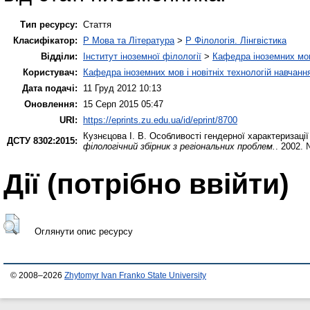
Тип ресурсу:
Стаття
Класифікатор:
P Мова та Література
>
P Філологія. Лінгвістика
Відділи:
Інститут іноземної філології
>
Кафедра іноземних мов 
Користувач:
Кафедра іноземних мов і новітніх технологій навчанн
Дата подачі:
11 Груд 2012 10:13
Оновлення:
15 Серп 2015 05:47
URI:
https://eprints.zu.edu.ua/id/eprint/8700
Кузнєцова І. В.
Особливості гендерної характеризації
ДСТУ 8302:2015:
філологічний збірник з регіональних проблем.
. 2002. 
Дії ​​(потрібно ввійти)
Оглянути опис ресурсу
© 2008–2026
Zhytomyr Ivan Franko State University