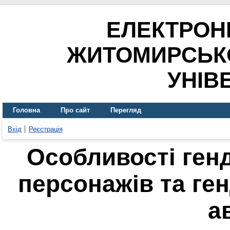
ЕЛЕКТРОН
ЖИТОМИРСЬК
УНІВ
Головна
Про сайт
Перегляд
Вхід
Реєстрація
Особливості генд
персонажів та ге
а