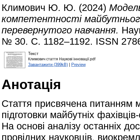
Климович Ю. Ю.
(2024)
Модел
компетентності майбутнього
перевернутого навчання.
Наук
№ 30. С. 1182–1192. ISSN 278
Текст
Климович стаття Наукові інновації.pdf
Завантажити (399kB)
|
Preview
Анотація
Стаття присвячена питанням 
підготовки майбутніх фахівців-
На основі аналізу останніх дос
провідних науковців, виокрем