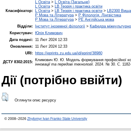
L Освіта
>
L Освіта (Загальне)
L Освіта
>
LB Теорія і практика освіти
Класифікатор:
L Освіта
>
LB Теорія і практика освіти
>
LB2300 Вища 
P Мова та Література
>
P Філологія. Лінгвістика
P Мова та Література
>
PE Англійська мова
Відділи:
Інститут іноземної філології
>
Кафедра міжкультурної 
Користувач:
Юлія Климович
Дата подачі:
11 Лют 2024 12:33
Оновлення:
11 Лют 2024 12:33
URI:
https://eprints.zu.edu.ua/id/eprint/38980
Климович Ю. Ю.
Модель формування професійної ком
ДСТУ 8302:2015:
інновації та передові технології
. 2024. № 30. С. 1182
Дії ​​(потрібно ввійти)
Оглянути опис ресурсу
© 2008–2026
Zhytomyr Ivan Franko State University