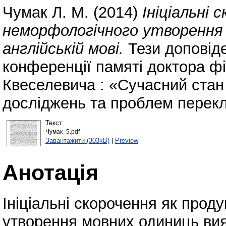
Чумак Л. М.
(2014)
Ініціальні 
неморфологічного утворення 
англійській мові.
Тези доповіде
конференції памяті доктора фі
Квеселевича : «Сучасний стан 
досліджень та проблем перекл
Текст
Чумак_5.pdf
Завантажити (303kB)
|
Preview
Анотація
Ініціальні скорочення як прод
утворення мовних одиниць вия