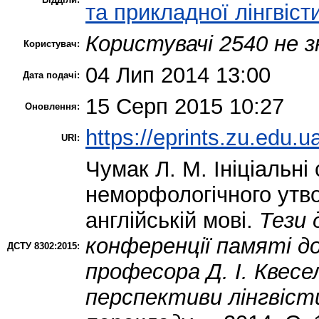
та прикладної лінгвіст
Користувачі 2540 не з
Користувач:
04 Лип 2014 13:00
Дата подачі:
15 Серп 2015 10:27
Оновлення:
https://eprints.zu.edu.u
URI:
Чумак Л. М.
Ініціальні
неморфологічного утв
англійській мові.
Тези 
конференції памяті д
ДСТУ 8302:2015:
професора Д. І. Квесе
перспективи лінгвіст