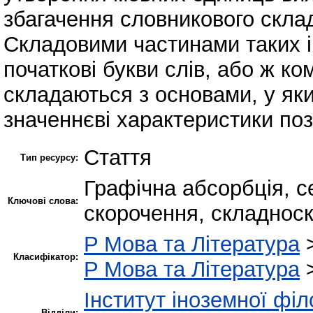
збагачення словникового склад
Складовими частинами таких і
початкові букви слів, або ж ко
складаються з основами, у як
значеннєві характеристики поз
Стаття
Тип ресурсу:
Графічна абсорбція, с
Ключові слова:
скорочення, складноск
P Мова та Література
Класифікатор:
P Мова та Література
Інститут іноземної філ
Відділи: