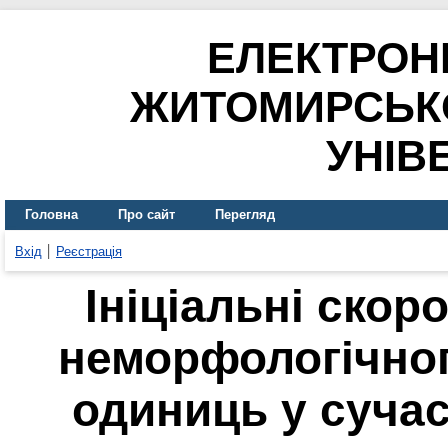
ЕЛЕКТРОН
ЖИТОМИРСЬК
УНІВ
Головна
Про сайт
Перегляд
Вхід
Реєстрація
Ініціальні скор
неморфологічно
одиниць у сучас