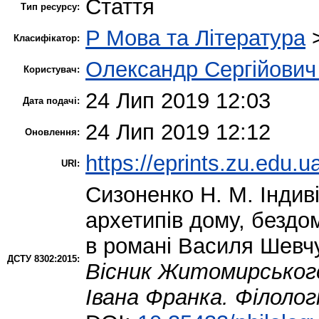
Стаття
Тип ресурсу:
P Мова та Література
Класифікатор:
Олександр Сергійович
Користувач:
24 Лип 2019 12:03
Дата подачі:
24 Лип 2019 12:12
Оновлення:
https://eprints.zu.edu.u
URI:
Сизоненко Н. М.
Індиві
архетипів дому, бездом
в романі Василя Шевч
ДСТУ 8302:2015:
Вісник Житомирського
Івана Франка. Філологі