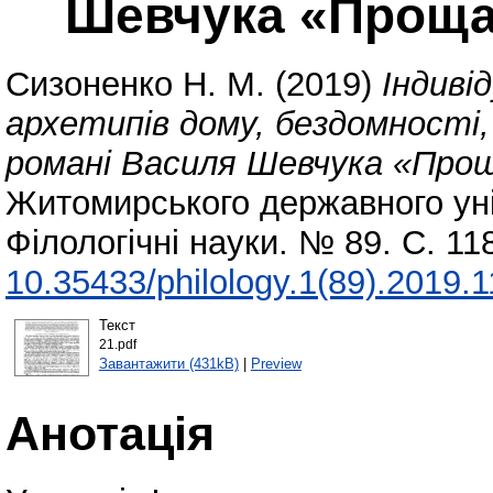
Шевчука «Проща
Сизоненко Н. М.
(2019)
Індиві
архетипів дому, бездомності,
романі Василя Шевчука «Прощ
Житомирського державного уні
Філологічні науки. № 89. С. 1
10.35433/philology.1(89).2019.
Текст
21.pdf
Завантажити (431kB)
|
Preview
Анотація