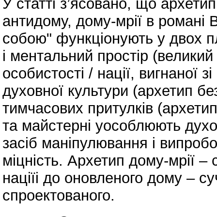
У статті з’ясовано, що архетип
антидому, дому-мрії в романі
собою" функціонують у двох пл
і ментальний простір (великий
особистості / нації, вигнаної зі
духовної культури (архетип бе
тимчасових притулків (архетип
та майстерні уособлюють духо
засіб маніпулювання і випроб
міцність. Архетип дому-мрії –
націїі до оновленого дому – с
спроектованого.