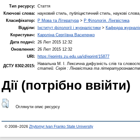
Тип ресурсу:
Стаття
Ключові слова:
науковий стиль, публіцистичний стиль, наукові слова
Класифікатор:
P Мова та Література
>
P Філологія. Лінгвістика
Відділи:
Інститут філології і журналістики
>
Кафедра журналіс
Користувач:
Кароліна Сергіївна Василенко
Дата подачі:
26 Лют 2015 12:32
Оновлення:
26 Лют 2015 12:32
URI:
https://eprints.zu.edu.ua/id/eprint/15877
Навальна М. І.
Лексична дифузність слів та словосп
ДСТУ 8302:2015:
статей. Серія : Лінгвістика та літературознавст
Дії ​​(потрібно ввійти)
Оглянути опис ресурсу
© 2008–2026
Zhytomyr Ivan Franko State University