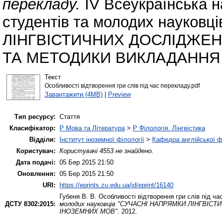
перекладу.
ІV Всеукраїнська н
студентів та молодих науко
ЛІНГВІСТИЧНИХ ДОСЛІДЖЕН
ТА МЕТОДИКИ ВИКЛАДАННЯ
Текст
Особливості відтворення гри слів під час перекладу.pdf
Завантажити (4MB)
|
Preview
Тип ресурсу:
Стаття
Класифікатор:
P Мова та Література
>
P Філологія. Лінгвістика
Відділи:
Інститут іноземної філології
>
Кафедра англійської ф
Користувач:
Користувачі 4553 не знайдено.
Дата подачі:
05 Бер 2015 21:50
Оновлення:
05 Бер 2015 21:50
URI:
https://eprints.zu.edu.ua/id/eprint/16140
Губеня В. В.
Особливості відтворення гри слів під ча
ДСТУ 8302:2015:
молодих науковців "CУЧАСНІ НАПРЯМКИ ЛІНГВІ
ІНОЗЕМНИХ МОВ"
. 2012.