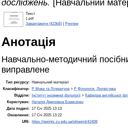
досліджень.
[Навчальний матер
Текст
1.pdf
Завантажити (423kB)
|
Preview
Анотація
Навчально-методичний посібни
виправлене
Тип ресурсу:
Навчальний матеріал
Класифікатор:
P Мова та Література
>
P Філологія. Лінгвістика
Відділи:
Інститут іноземної філології
>
Кафедра англійської філ
Користувач:
Наталія Дмитрівна Борисенко
Дата подачі:
17 Січ 2025 13:13
Оновлення:
17 Січ 2025 13:22
URI:
https://eprints.zu.edu.ua/id/eprint/42408