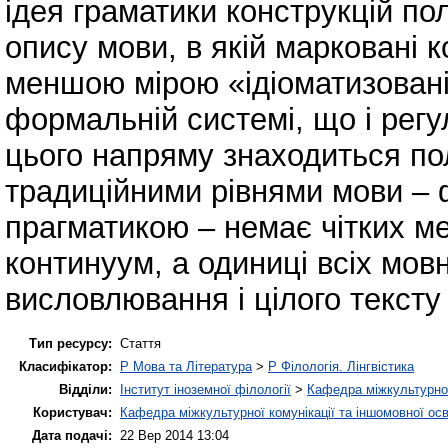
ідея граматики конструкцій по
опису мови, в якій марковані к
меншою мірою «ідіоматизовані»
формальній системі, що і регул
цього напряму знаходиться по
традиційними рівнями мови – 
прагматикою – немає чітких ме
континуум, а одиниці всіх мов
висловлювання і цілого тексту 
Тип ресурсу:
Стаття
Класифікатор:
P Мова та Література
>
P Філологія. Лінгвістика
Відділи:
Інститут іноземної філології
>
Кафедра міжкультурної 
Користувач:
Кафедра міжкультурної комунікації та іншомовної осв
Дата подачі:
22 Вер 2014 13:04