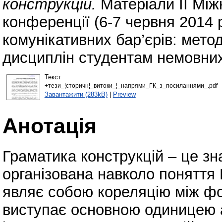
конструкцій.
Матеріали ІІ Між
конференції (6-7 червня 2014
комунікативних бар’єрів: мето
дисциплін студентам немовних
Текст
+тези_¦сторичн¦_витоки_¦_напрями_ГК_з_посиланнями_.pdf
Завантажити (283kB)
|
Preview
Анотація
Граматика конструкцій – це зн
організована навколо понят
являє собою кореляцію між фо
виступає основною одиницею а