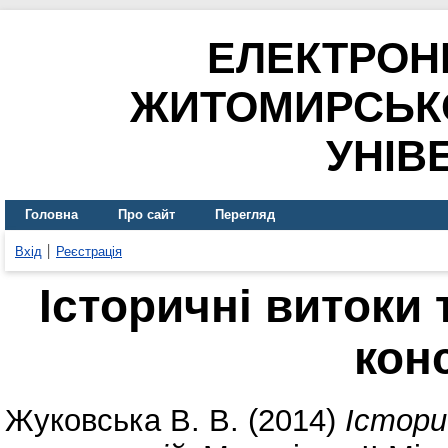
ЕЛЕКТРОН
ЖИТОМИРСЬК
УНІВ
Головна
Про сайт
Перегляд
Вхід
Реєстрація
Історичні витоки
кон
Жуковська В. В.
(2014)
Істори