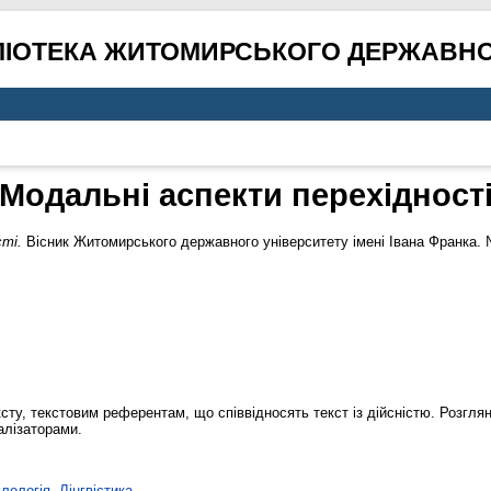
ЛІОТЕКА ЖИТОМИРСЬКОГО ДЕРЖАВНО
Модальні аспекти перехідност
сті.
Вісник Житомирського державного університету імені Івана Франка. 
сту, текстовим референтам, що співвідносять текст із дійсністю. Розглян
алізаторами.
лологія. Лінгвістика