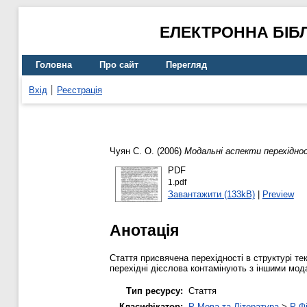
ЕЛЕКТРОННА БІБ
Головна
Про сайт
Перегляд
Вхід
Реєстрація
Чуян С. О.
(2006)
Модальні аспекти перехідно
PDF
1.pdf
Завантажити (133kB)
|
Preview
Анотація
Стаття присвячена перехідності в структурі тек
перехідні дієслова контамінують з іншими мод
Тип ресурсу:
Стаття
Класифікатор:
P Мова та Література
>
P Фі