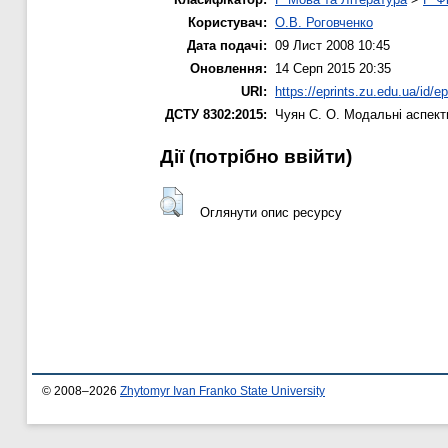
Користувач:
О.В. Роговченко
Дата подачі:
09 Лист 2008 10:45
Оновлення:
14 Серп 2015 20:35
URI:
https://eprints.zu.edu.ua/id/ep
ДСТУ 8302:2015:
Чуян С. О.
Модальні аспекти
Дії ​​(потрібно ввійти)
Оглянути опис ресурсу
© 2008–2026
Zhytomyr Ivan Franko State University