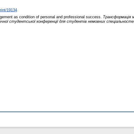
print/19134
ement as condition of personal and professional success.
Трансформація м
ичної студентської конференції для студентів немовних спеціальносте