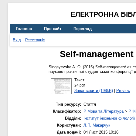
ЕЛЕКТРОННА БІБ
Головна
Про сайт
Перегляд
Вхід
Реєстрація
Self-management a
Singayevska A. O.
(2015)
Self-management as con
науково-практичної студентської конференції д
Текст
24.pdf
Завантажити (198kB)
|
Preview
Тип ресурсу:
Стаття
Класифікатор:
P Мова та Література
>
P Фі
Відділи:
Інститут іноземної філології
Користувач:
Л.П. Макарчук
Дата подачі:
04 Лист 2015 10:16