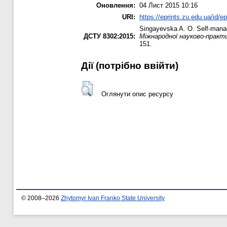
Оновлення:
04 Лист 2015 10:16
URI:
https://eprints.zu.edu.ua/id/e
Singayevska A. O.
Self-manag
ДСТУ 8302:2015:
Міжнародної науково-практ
151.
Дії ​​(потрібно ввійти)
Оглянути опис ресурсу
© 2008–2026
Zhytomyr Ivan Franko State University