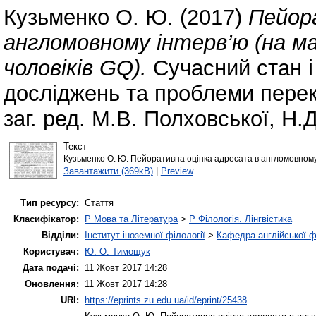
Кузьменко О. Ю.
(2017)
Пейор
англомовному інтерв’ю (на м
чоловіків GQ).
Сучасний стан і
досліджень та проблеми перекл
заг. ред. М.В. Полховської, Н.
Текст
Кузьменко О. Ю. Пейоративна оцінка адресата в англомовному 
Завантажити (369kB)
|
Preview
Тип ресурсу:
Стаття
Класифікатор:
P Мова та Література
>
P Філологія. Лінгвістика
Відділи:
Інститут іноземної філології
>
Кафедра англійської ф
Користувач:
Ю. О. Тимощук
Дата подачі:
11 Жовт 2017 14:28
Оновлення:
11 Жовт 2017 14:28
URI:
https://eprints.zu.edu.ua/id/eprint/25438