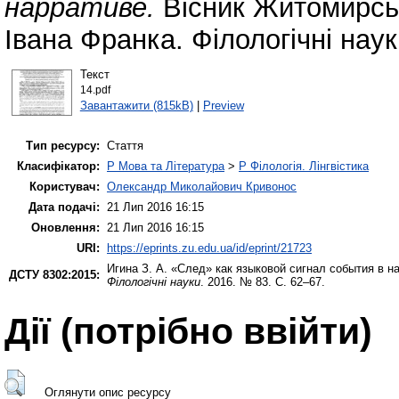
нарративе.
Вісник Житомирськ
Івана Франка. Філологічні нау
Текст
14.pdf
Завантажити (815kB)
|
Preview
Тип ресурсу:
Стаття
Класифікатор:
P Мова та Література
>
P Філологія. Лінгвістика
Користувач:
Олександр Миколайович Кривонос
Дата подачі:
21 Лип 2016 16:15
Оновлення:
21 Лип 2016 16:15
URI:
https://eprints.zu.edu.ua/id/eprint/21723
Игина З. А.
«След» как языковой сигнал события в н
ДСТУ 8302:2015:
Філологічні науки
. 2016. № 83. С. 62–67.
Дії ​​(потрібно ввійти)
Оглянути опис ресурсу