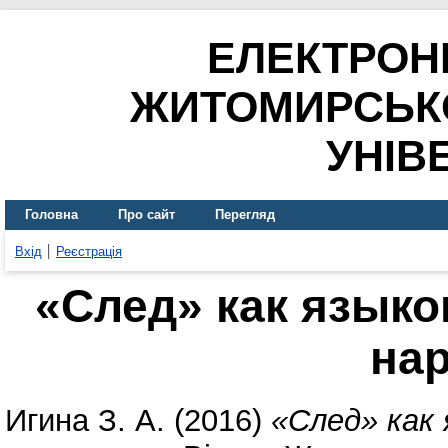
ЕЛЕКТРОН
ЖИТОМИРСЬК
УНІВ
Головна
Про сайт
Перегляд
Вхід
Реєстрація
«След» как языко
на
Игина З. А.
(2016)
«След» как