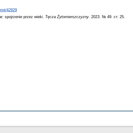
print/42929
r: spojrzenie przez wieki.
Tęcza Żytomierszczyzny
. 2023. № 49. ст. 25.