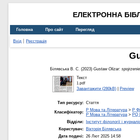
ЕЛЕКТРОННА БІБ
Головна
Про сайт
Перегляд
Вхід
Реєстрація
Gu
Білявська В. С.
(2023)
Gustaw Olizar: spojrzenie
Текст
1.pdf
Завантажити (280kB)
|
Preview
Тип ресурсу:
Стаття
P Мова та Література
>
P Фі
Класифікатор:
P Мова та Література
>
PQ 
Відділи:
Інститут філології і журналі
Користувач:
Вікторія Білявська
Дата подачі:
26 Лют 2025 14:58