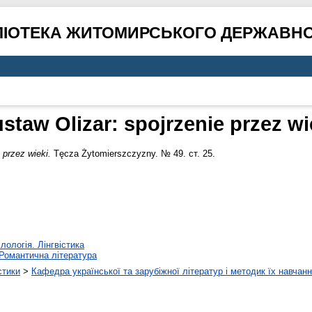
ЛІОТЕКА ЖИТОМИРСЬКОГО ДЕРЖАВНО
staw Olizar: spojrzenie przez wi
 przez wieki.
Tęcza Żytomierszczyzny. № 49. ст. 25.
лологія. Лінгвістика
Романтична література
стики
>
Кафедра української та зарубіжної літератур і методик їх навчан