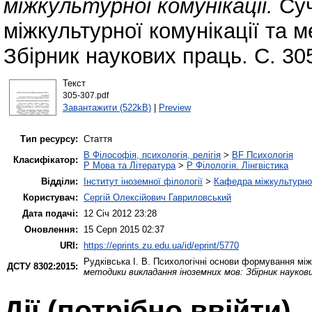
міжкультурної комунікації.
Cуч
міжкультурної комунікації та 
Збірник наукових праць. С. 30
Текст
305-307.pdf
Завантажити (522kB)
|
Preview
Тип ресурсу:
Стаття
B Філософія, психологія, релігія
>
BF Психологія
Класифікатор:
P Мова та Література
>
P Філологія. Лінгвістика
Відділи:
Інститут іноземної філології
>
Кафедра міжкультурної 
Користувач:
Сергій Олексійович Гавриловський
Дата подачі:
12 Січ 2012 23:28
Оновлення:
15 Серп 2015 02:37
URI:
https://eprints.zu.edu.ua/id/eprint/5770
Рудківська І. В.
Психологічні основи формування міжк
ДСТУ 8302:2015:
методики викладання іноземних мов: Збірник науков
Дії ​​(потрібно ввійти)