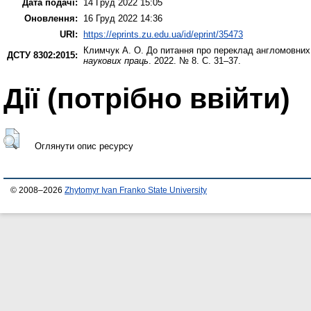
Дата подачі:
14 Груд 2022 15:05
Оновлення:
16 Груд 2022 14:36
URI:
https://eprints.zu.edu.ua/id/eprint/35473
Климчук А. О.
До питання про переклад англомовних
ДСТУ 8302:2015:
наукових праць
. 2022. № 8. С. 31–37.
Дії ​​(потрібно ввійти)
Оглянути опис ресурсу
© 2008–2026
Zhytomyr Ivan Franko State University