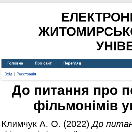
ЕЛЕКТРОН
ЖИТОМИРСЬК
УНІВ
Головна
Про сайт
Перегляд
Вхід
Реєстрація
До питання про 
фільмонімів 
Климчук А. О.
(2022)
До питан