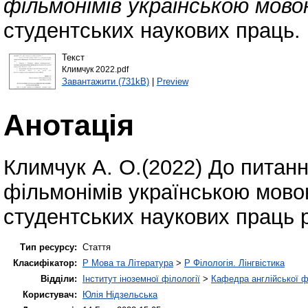
фільмонімів українською мово
студентських наукових праць. 
Текст
Климчук 2022.pdf
Завантажити (731kB)
|
Preview
Анотація
Климчук А. О.(2022) До питан
фільмонімів українською мовою 
студентських наукових праць p
Тип ресурсу:
Стаття
Класифікатор:
P Мова та Література
>
P Філологія. Лінгвістика
Відділи:
Інститут іноземної філології
>
Кафедра англійської ф
Користувач:
Юлія Нідзельська