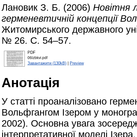
Лановик З. Б.
(2006)
Новітня 
герменевтичній концепції Вол
Житомирського державного уні
№ 26. С. 54–57.
PDF
06lzbkvi.pdf
Завантажити (130kB)
|
Preview
Анотація
У статті проаналізовано герм
Вольфгангом Ізером у монограф
2002). Основна увага зосеред
інтерпретативної моделі Ізера