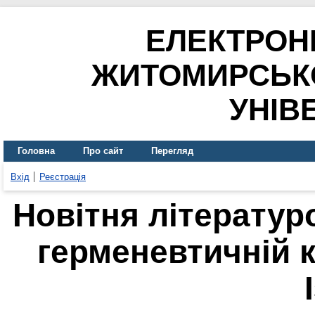
ЕЛЕКТРОН
ЖИТОМИРСЬК
УНІВ
Головна
Про сайт
Перегляд
Вхід
Реєстрація
Новітня літератур
герменевтичній 