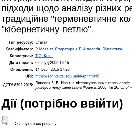
підходи щодо аналізу різних ре
традиційне "герменевтичне ко
"кібернетичну петлю".
Тип ресурсу:
Стаття
Класифікатор:
P Мова та Література
>
P Філологія. Лінгвістика
Користувач:
Т.О. Книш
Дата подачі:
08 Груд 2008 16:15
Оновлення:
14 Серп 2015 17:26
URI:
https://eprints.zu.edu.ua/id/eprint/945
Лановик З. Б.
Новітня літературознавча термінологія 
ДСТУ 8302:2015:
університету імені Івана Франка
. 2006. № 26. С. 54–
Дії ​​(потрібно ввійти)
Оглянути опис ресурсу