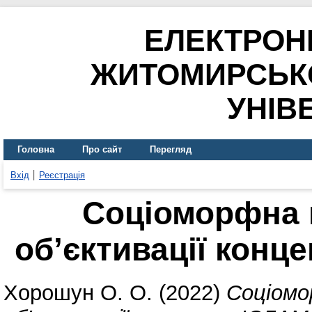
ЕЛЕКТРОН
ЖИТОМИРСЬК
УНІВ
Головна
Про сайт
Перегляд
Вхід
Реєстрація
Соціоморфна 
об’єктивації кон
Хорошун О. О.
(2022)
Соціомо