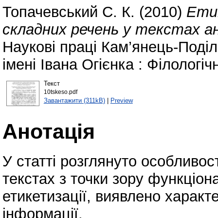
Топачевський С. К.
(2010)
Етик
складних речень у текстах ан
Наукові праці Кам’янець-Поділ
імені Івана Огієнка : Філологіч
Текст
10tskeso.pdf
Завантажити (311kB)
|
Preview
Анотація
У статті розглянуто особливос
текстах з точки зору функціона
етикетизації, виявлено характ
інформації.