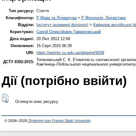
Тип ресурсу:
Стаття
Класифікатор:
P Мова та Література
>
P Філологія. Лінгвістика
Відділи:
Інститут іноземної філології
>
Кафедра англійської ф
Користувач:
Сергій Олексійович Гавриловський
Дата подачі:
20 Лют 2013 12:04
Оновлення:
15 Серп 2015 06:39
URI:
https://eprints.zu.edu.ua/id/eprint/9209
Топачевський С. К.
Етикетність синтаксичної організа
ДСТУ 8302:2015:
Кам’янець-Подільського національного університету і
Дії ​​(потрібно ввійти)
Оглянути опис ресурсу
© 2008–2026
Zhytomyr Ivan Franko State University