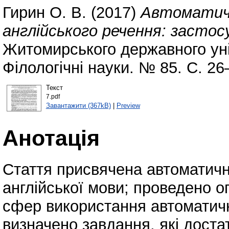
Гирин О. В.
(2017)
Автоматичн
англійського речення: засто
Житомирського державного уні
Філологічні науки. № 85. С. 2
Текст
7.pdf
Завантажити (367kB)
|
Preview
Анотація
Стаття присвячена автоматич
англійської мови; проведено о
сфер використання автоматичн
визначено завдання, які дост