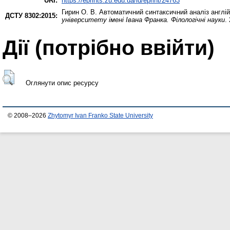
URI:
https://eprints.zu.edu.ua/id/eprint/24763
Гирин О. В.
Автоматичний синтаксичний аналіз англій
ДСТУ 8302:2015:
університету імені Івана Франка. Філологічні науки
.
Дії ​​(потрібно ввійти)
Оглянути опис ресурсу
© 2008–2026
Zhytomyr Ivan Franko State University