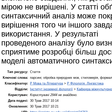
мірою не вирішені. У статті о
синтаксичний аналіз може по
вирішення того чи іншого зав
використання. У результаті
проведеного аналізу було визн
сприятиме розробці більш дос
моделі автоматичного синтакси
Тип ресурсу:
Стаття
Ключові слова:
парсинг, обробка природних мов, стиломерія, формал
Класифікатор:
P Мова та Література
>
P Філологія. Лінгвістика
Відділи:
Інститут іноземної філології
>
Кафедра міжкультурної 
Користувач:
Користувачі 2944 не знайдено.
Дата подачі:
30 Трав 2017 10:14
Оновлення:
30 Трав 2017 10:21