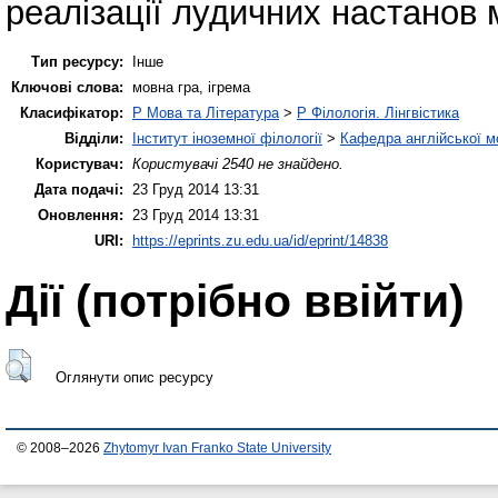
реалізації лудичних настанов 
Тип ресурсу:
Інше
Ключові слова:
мовна гра, ігрема
Класифікатор:
P Мова та Література
>
P Філологія. Лінгвістика
Відділи:
Інститут іноземної філології
>
Кафедра англійської мо
Користувач:
Користувачі 2540 не знайдено.
Дата подачі:
23 Груд 2014 13:31
Оновлення:
23 Груд 2014 13:31
URI:
https://eprints.zu.edu.ua/id/eprint/14838
Дії ​​(потрібно ввійти)
Оглянути опис ресурсу
© 2008–2026
Zhytomyr Ivan Franko State University