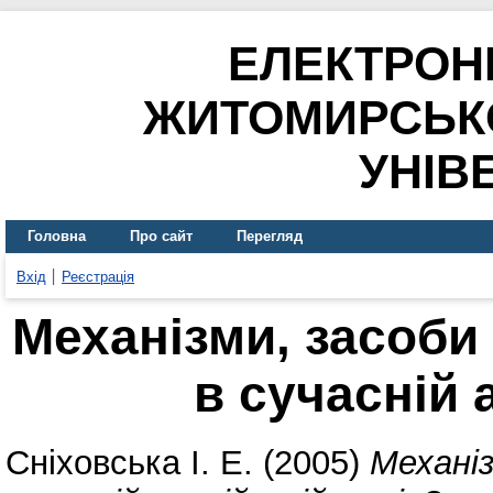
ЕЛЕКТРОН
ЖИТОМИРСЬК
УНІВ
Головна
Про сайт
Перегляд
Вхід
Реєстрація
Механізми, засоби
в сучасній 
Сніховська І. Е.
(2005)
Механіз