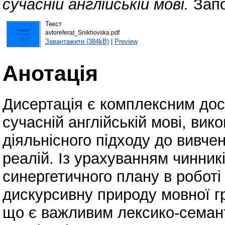
сучасній англійській мові.
Запо
Текст
avtoreferat_Snikhovska.pdf
Завантажити (384kB)
|
Preview
Анотація
Дисертація є комплексним дос
сучасній англійській мові, вик
діяльнісного підходу до вивче
реалій. Із урахуванням чинникі
синергетичного плану в роботі
дискурсивну природу мовної гр
що є важливим лексико-семан