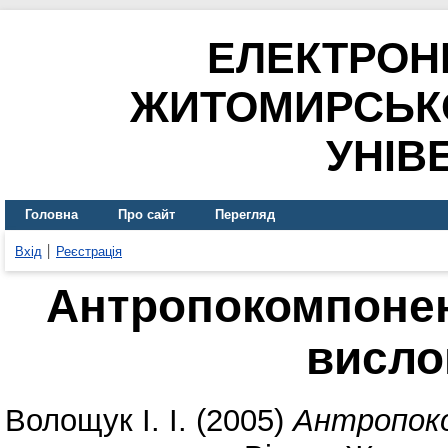
ЕЛЕКТРОН
ЖИТОМИРСЬК
УНІВ
Головна
Про сайт
Перегляд
Вхід
Реєстрація
Антропокомпонен
висло
Волощук І. І.
(2005)
Антропоко