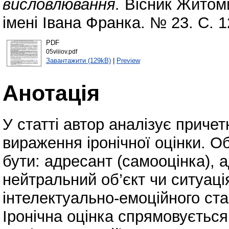
висловлювання.
Вісник Житоми
імені Івана Франка. № 23. С. 
PDF
05viiiov.pdf
Завантажити (129kB)
|
Preview
Анотація
У статті автор аналізує приче
вираження іронічної оцінки. Об
бути: адресант (самооцінка), 
нейтральний об’єкт чи ситуація
інтелектуально-емоційного ста
Іронічна оцінка спрямовується