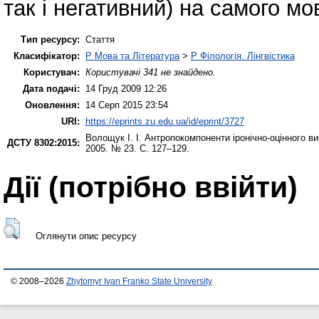
так і негативний) на самого мо
Тип ресурсу:
Стаття
Класифікатор:
P Мова та Література
>
P Філологія. Лінгвістика
Користувач:
Користувачі 341 не знайдено.
Дата подачі:
14 Груд 2009 12:26
Оновлення:
14 Серп 2015 23:54
URI:
https://eprints.zu.edu.ua/id/eprint/3727
Волощук І. І.
Антропокомпоненти іронічно-оцінного 
ДСТУ 8302:2015:
2005. № 23. С. 127–129.
Дії ​​(потрібно ввійти)
Оглянути опис ресурсу
© 2008–2026
Zhytomyr Ivan Franko State University