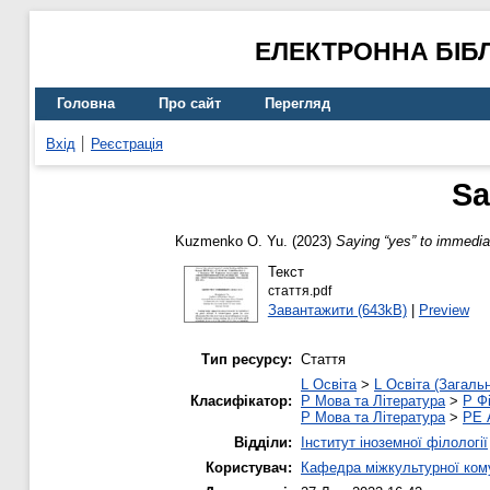
ЕЛЕКТРОННА БІБ
Головна
Про сайт
Перегляд
Вхід
Реєстрація
Sa
Kuzmenko O. Yu.
(2023)
Saying “yes” to immediat
Текст
стаття.pdf
Завантажити (643kB)
|
Preview
Тип ресурсу:
Стаття
L Освіта
>
L Освіта (Загаль
Класифікатор:
P Мова та Література
>
P Фі
P Мова та Література
>
PE 
Відділи:
Інститут іноземної філології
Користувач:
Кафедра міжкультурної комун