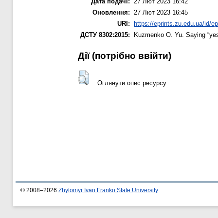
Дата подачі:
27 Лют 2023 16:42
Оновлення:
27 Лют 2023 16:45
URI:
https://eprints.zu.edu.ua/id/e
ДСТУ 8302:2015:
Kuzmenko O. Yu.
Saying “yes
Дії ​​(потрібно ввійти)
Оглянути опис ресурсу
© 2008–2026
Zhytomyr Ivan Franko State University