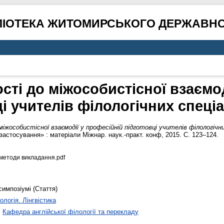
ЛІОТЕКА ЖИТОМИРСЬКОГО ДЕРЖАВНО
сті до міжособистісної взаємо
ці учителів філологічних спеці
жособистісної взаємодії у професійній підготовці учителів філологічн
застосування» : матеріали Міжнар. наук.-практ. конф, 2015. С. 123–124.
і методи викладання.pdf
симпозіумі (Стаття)
ологія. Лінгвістика
>
Кафедра англійської філології та перекладу