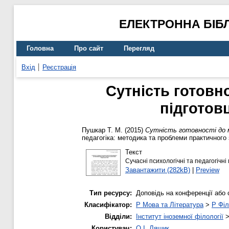
ЕЛЕКТРОННА БІБ
Головна
Про сайт
Перегляд
Вхід
Реєстрація
Сутність готовно
підготов
Пушкар Т. М.
(2015)
Сутність готовності до мі
педагогіка: методика та проблеми практичного 
Текст
Сучасні психологічні та педагогічн
Завантажити (282kB)
|
Preview
Тип ресурсу:
Доповідь на конференції або 
Класифікатор:
P Мова та Література
>
P Філ
Відділи:
Інститут іноземної філології
Користувач:
О.І. Ляшик