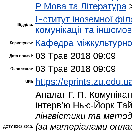
P Мова та Література
Інститут іноземної філ
Відділи:
комунікації та іншомов
Кафедра міжкультурної
Користувач:
03 Трав 2018 09:09
Дата подачі:
03 Трав 2018 09:09
Оновлення:
https://eprints.zu.edu.u
URI:
Апалат Г. П.
Комунікати
інтерв’ю Нью-Йорк Та
лінгвістики та метод
(за матеріалами онлай
ДСТУ 8302:2015: