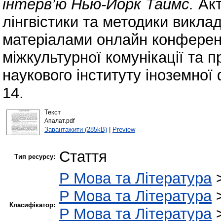
інтерв’ю Нью-Йорк Таймс.
Акт
лінгвістики та методики виклад
матеріалами онлайн конферен
міжкультурної комунікації та п
наукового інституту іноземної
14.
Текст
Апалат.pdf
Завантажити (285kB)
|
Preview
Стаття
Тип ресурсу:
P Мова та Література
P Мова та Література
Класифікатор:
P Мова та Література