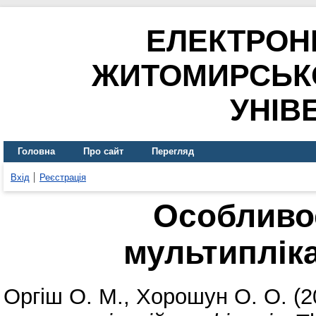
ЕЛЕКТРОН
ЖИТОМИРСЬК
УНІВ
Головна
Про сайт
Перегляд
Вхід
Реєстрація
Особливо
мультиплік
Оргіш О. М.
,
Хорошун О. О.
(2