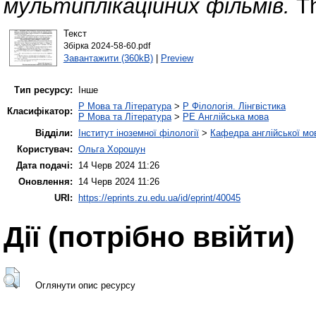
мультиплікаційних фільмів.
Th
Текст
Збірка 2024-58-60.pdf
Завантажити (360kB)
|
Preview
Тип ресурсу:
Інше
P Мова та Література
>
P Філологія. Лінгвістика
Класифікатор:
P Мова та Література
>
PE Англійська мова
Відділи:
Інститут іноземної філології
>
Кафедра англійської мов
Користувач:
Ольга Хорошун
Дата подачі:
14 Черв 2024 11:26
Оновлення:
14 Черв 2024 11:26
URI:
https://eprints.zu.edu.ua/id/eprint/40045
Дії ​​(потрібно ввійти)
Оглянути опис ресурсу