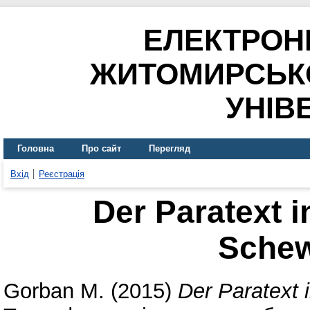
ЕЛЕКТРОН
ЖИТОМИРСЬК
УНІВ
Головна
Про сайт
Перегляд
Вхід
Реєстрація
Der Paratext i
Sche
Gorban М.
(2015)
Der Paratext