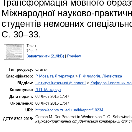
Трансформація мовного образу
Міжнародної науково-практичн
студентів немовних спеціально
С. 30–33.
Текст
79.pdf
Завантажити (219kB)
|
Preview
Тип ресурсу:
Стаття
Класифікатор:
P Мова та Література
>
P Філологія. Лінгвістика
Відділи:
Інститут іноземної філології
>
Кафедра іноземних мов 
Користувач:
Л.П. Макарчук
Дата подачі:
08 Лист 2015 17:47
Оновлення:
08 Лист 2015 17:47
URI:
https://eprints.zu.edu.ua/id/eprint/19234
Gorban М.
Der Paratext in Werken von T. G. Schewtsc
ДСТУ 8302:2015:
науково-практичної студентської конференції для 