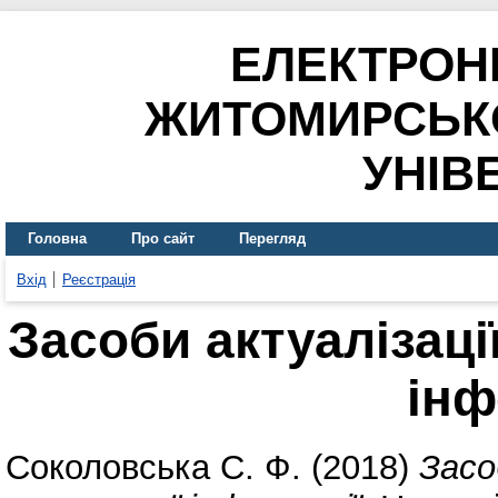
ЕЛЕКТРОН
ЖИТОМИРСЬК
УНІВ
Головна
Про сайт
Перегляд
Вхід
Реєстрація
Засоби актуалізаці
інф
Соколовська С. Ф.
(2018)
Засо