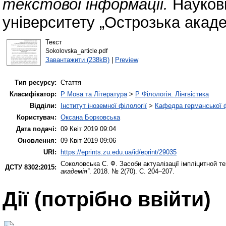
текстової інформації.
Наукові
університету „Острозька акаде
Текст
Sokolovska_article.pdf
Завантажити (238kB)
|
Preview
Тип ресурсу:
Стаття
Класифікатор:
P Мова та Література
>
P Філологія. Лінгвістика
Відділи:
Інститут іноземної філології
>
Кафедра германської фі
Користувач:
Оксана Борковська
Дата подачі:
09 Квіт 2019 09:04
Оновлення:
09 Квіт 2019 09:06
URI:
https://eprints.zu.edu.ua/id/eprint/29035
Соколовська С. Ф.
Засоби актуалізації імпліцитной те
ДСТУ 8302:2015:
академія”
. 2018. № 2(70). С. 204–207.
Дії ​​(потрібно ввійти)