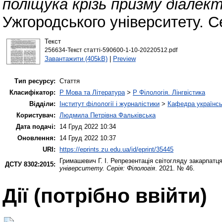
поліщука крізь призму діалек
Ужгородського університету. Се
Текст
256634-Текст статті-590600-1-10-20220512.pdf
Завантажити (405kB)
|
Preview
Тип ресурсу:
Стаття
Класифікатор:
P Мова та Література
>
P Філологія. Лінгвістика
Відділи:
Інститут філології і журналістики
>
Кафедра українсь
Користувач:
Людмила Петрівна Фальківська
Дата подачі:
14 Груд 2022 10:34
Оновлення:
14 Груд 2022 10:37
URI:
https://eprints.zu.edu.ua/id/eprint/35445
Гримашевич Г. І.
Репрезентація світогляду закарпатця
ДСТУ 8302:2015:
університету. Серія: Філологія
. 2021. № 46.
Дії ​​(потрібно ввійти)