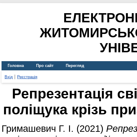
ЕЛЕКТРОН
ЖИТОМИРСЬК
УНІВ
Головна
Про сайт
Перегляд
Вхід
Реєстрація
Репрезентація св
поліщука крізь при
Гримашевич Г. І.
(2021)
Репрез