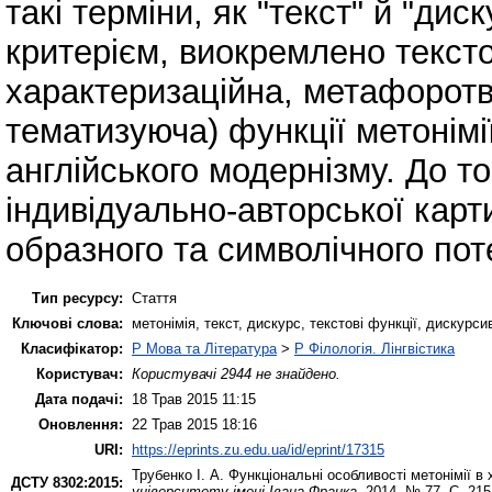
такі терміни, як "текст" й "ди
критерієм, виокремлено тексто
характеризаційна, метафоротві
тематизуюча) функції метонімії
англійського модернізму. До т
індивідуально-авторської карт
образного та символічного поте
Тип ресурсу:
Стаття
Ключові слова:
метонімія, текст, дискурс, текстові функції, дискурс
Класифікатор:
P Мова та Література
>
P Філологія. Лінгвістика
Користувач:
Користувачі 2944 не знайдено.
Дата подачі:
18 Трав 2015 11:15
Оновлення:
22 Трав 2015 18:16
URI:
https://eprints.zu.edu.ua/id/eprint/17315
Трубенко І. А.
Функціональні особливості метонімії в 
ДСТУ 8302:2015:
університету імені Івана Франка
. 2014. № 77. С. 21