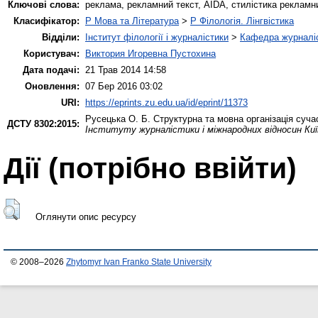
Ключові слова:
реклама, рекламний текст, AIDA, стилістика рекламни
Класифікатор:
P Мова та Література
>
P Філологія. Лінгвістика
Відділи:
Інститут філології і журналістики
>
Кафедра журналіс
Користувач:
Виктория Игоревна Пустохина
Дата подачі:
21 Трав 2014 14:58
Оновлення:
07 Бер 2016 03:02
URI:
https://eprints.zu.edu.ua/id/eprint/11373
Русецька О. Б.
Структурна та мовна організація суча
ДСТУ 8302:2015:
Інституту журналістики і міжнародних відносин Ки
Дії ​​(потрібно ввійти)
Оглянути опис ресурсу
© 2008–2026
Zhytomyr Ivan Franko State University