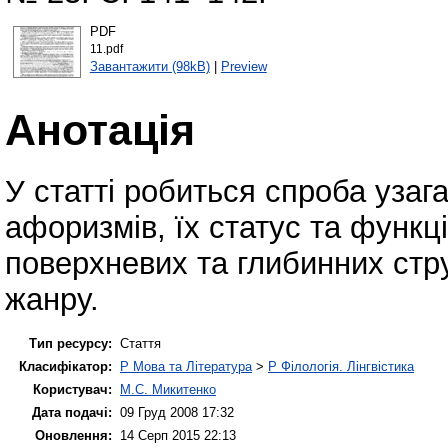
PDF
11.pdf
Завантажити (98kB)
|
Preview
Анотація
У статті робиться спроба узаг
афоризмів, їх статус та функц
поверхневих та глибинних стру
жанру.
Тип ресурсу:
Стаття
Класифікатор:
P Мова та Література
>
P Філологія. Лінгвістика
Користувач:
М.С. Микитенко
Дата подачі:
09 Груд 2008 17:32
Оновлення:
14 Серп 2015 22:13