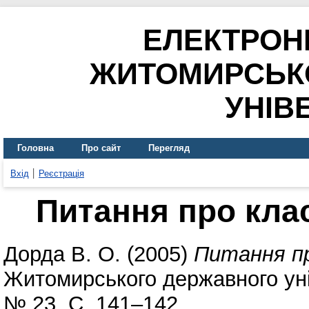
ЕЛЕКТРОН
ЖИТОМИРСЬК
УНІВ
Головна
Про сайт
Перегляд
Вхід
Реєстрація
Питання про кла
Дорда В. О.
(2005)
Питання пр
Житомирського державного уні
№ 23. С. 141–142.