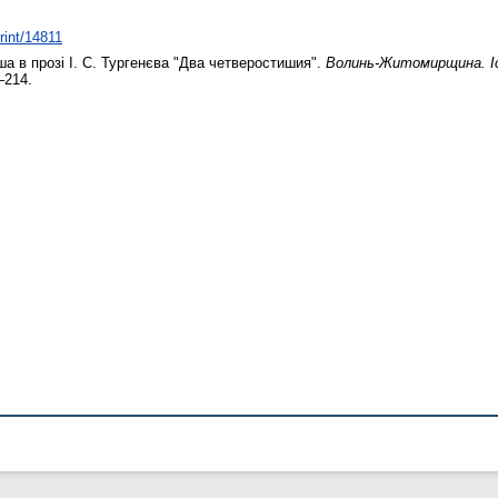
print/14811
ша в прозі І. С. Тургенєва "Два четверостишия".
Волинь-Житомирщина. Іст
–214.