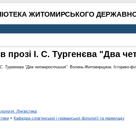
ЛІОТЕКА ЖИТОМИРСЬКОГО ДЕРЖАВНО
 в прозі І. С. Тургенєва "Два ч
І. С. Тургенєва "Два четверостишия".
Волинь-Житомирщина. Історико-філо
лологія. Лінгвістика
стики
>
Кафедра слов’янської і германської філології та перекладу