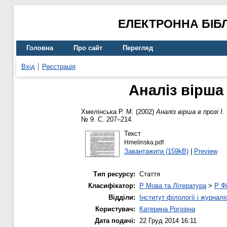
ЕЛЕКТРОННА БІБ
Головна
Про сайт
Перегляд
Вхід
Реєстрація
Аналіз вірша
Хмелінська Р. М.
(2002)
Аналіз вірша в прозі 
№ 9. С. 207–214.
Текст
Hmelinska.pdf
Завантажити (159kB)
|
Preview
Тип ресурсу:
Стаття
Класифікатор:
P Мова та Література
>
P Фі
Відділи:
Інститут філології і журналі
Користувач:
Катерина Рогозіна
Дата подачі:
22 Груд 2014 16:11