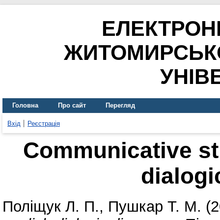
ЕЛЕКТРОН
ЖИТОМИРСЬК
УНІВ
Головна
Про сайт
Перегляд
Вхід
Реєстрація
Communicative str
dialogi
Поліщук Л. П.
,
Пушкар Т. М.
(2