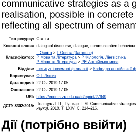
communicative strategies as a 
realisation, possible in concre
reflecting all spectrum of seman
Тип ресурсу:
Стаття
Ключові слова:
dialogical discourse, dialogue, communicative behaviour
L Освіта
>
L Освіта (Загальне)
Класифікатор:
P Мова та Література
>
P Філологія. Лінгвістика
P Мова та Література
>
PE Англійська мова
Відділи:
Інститут іноземної філології
>
Кафедра англійської ф
Користувач:
О.І. Ляшик
Дата подачі:
22 Січ 2019 17:05
Оновлення:
22 Січ 2019 17:05
URI:
https://eprints.zu.edu.ua/id/eprint/27949
Поліщук Л. П.
,
Пушкар Т. М.
Communicative strategies 
ДСТУ 8302:2015:
науки)
. 2018. Т. LXIV. С. 214–216.
Дії ​​(потрібно ввійти)