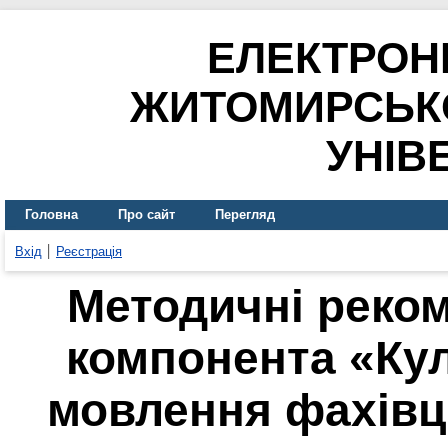
ЕЛЕКТРОН
ЖИТОМИРСЬК
УНІВ
Головна
Про сайт
Перегляд
Вхід
Реєстрація
Методичні реком
компонента «Ку
мовлення фахівц