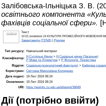
Залібовська-Ільніцька З. В.
(2
освітнього компонента «Кул
фахівців соціальної сфери».
[Н
Текст
10.01.оновлено 24 КУЛЬТУРА ПРОФЕСІЙНОГО МОВЛЕННЯ-МЕ
Завантажити (737kB)
|
Preview
Тип ресурсу:
Навчальний матеріал
H Суспільні Науки
>
H Соціальні науки (Загальне)
Класифікатор:
P Мова та Література
>
P Філологія. Лінгвістика
Відділи:
Соціально-психологічний факультет
>
Кафедра соціаль
Користувач:
Світлана Миколаївна Коляденко
Дата подачі:
19 Лют 2024 09:24
Оновлення:
19 Лют 2024 09:24
URI:
https://eprints.zu.edu.ua/id/eprint/39049
Дії ​​(потрібно ввійти)