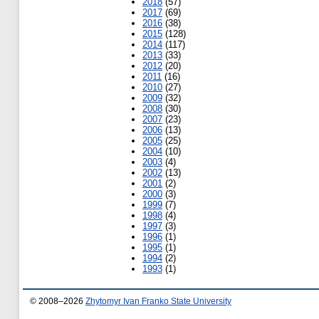
2018
(57)
2017
(69)
2016
(38)
2015
(128)
2014
(117)
2013
(33)
2012
(20)
2011
(16)
2010
(27)
2009
(32)
2008
(30)
2007
(23)
2006
(13)
2005
(25)
2004
(10)
2003
(4)
2002
(13)
2001
(2)
2000
(3)
1999
(7)
1998
(4)
1997
(3)
1996
(1)
1995
(1)
1994
(2)
1993
(1)
© 2008–2026
Zhytomyr Ivan Franko State University