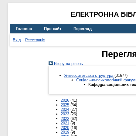
ЕЛЕКТРОННА БІБ
Головна
Про сайт
Перегляд
Вхід
Реєстрація
Перегля
Вгору на рівень
Університетська структура
(31677)
Соціально-психологічний факул
Кафедра соціальних те
2026
(41)
2025
(34)
2024
(27)
2023
(26)
2022
(62)
2021
(9)
2020
(16)
2019
(9)