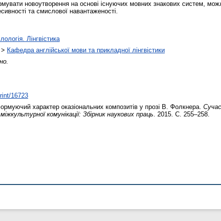
рмувати новоутворення на основі існуючих мовних знакових систем, мож
сивності та смислової навантаженості.
лологія. Лінгвістика
>
Кафедра англійської мови та прикладної лінгвістики
но.
print/16723
рмуючий характер оказіональних композитів у прозі В. Фолкнера.
Сучас
міжкультурної комунікації: Збірник наукових праць
. 2015. С. 255–258.