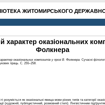
ЛІОТЕКА ЖИТОМИРСЬКОГО ДЕРЖАВНО
характер оказіональних компо
Фолкнера
актер оказіональних композитів у прозі В. Фолкнера.
Сучасні філологі
аукових праць. С. 255–258.
ті розуміється як оказіональні явища мови різних типів та категорії оказ
ії (художній, публіцистичний, розмовний стилі). Лінгвістичним підґрунтя