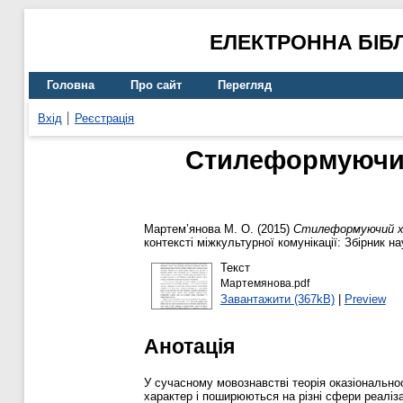
ЕЛЕКТРОННА БІБ
Головна
Про сайт
Перегляд
Вхід
Реєстрація
Стилеформуючий 
Мартем’янова М. О.
(2015)
Стилеформуючий хар
контексті міжкультурної комунікації: Збірник н
Текст
Мартемянова.pdf
Завантажити (367kB)
|
Preview
Анотація
У сучасному мовознавстві теорія оказіональнос
характер і поширюються на різні сфери реалізац