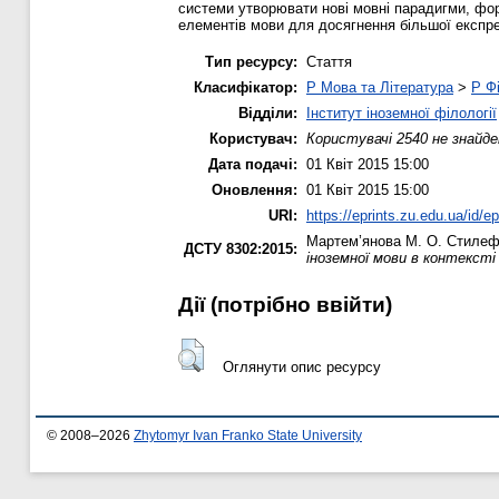
системи утворювати нові мовні парадигми, фо
елементів мови для досягнення більшої експре
Тип ресурсу:
Стаття
Класифікатор:
P Мова та Література
>
P Фі
Відділи:
Інститут іноземної філології
Користувач:
Користувачі 2540 не знайде
Дата подачі:
01 Квіт 2015 15:00
Оновлення:
01 Квіт 2015 15:00
URI:
https://eprints.zu.edu.ua/id/e
Мартем’янова М. О.
Стилефо
ДСТУ 8302:2015:
іноземної мови в контексті 
Дії ​​(потрібно ввійти)
Оглянути опис ресурсу
© 2008–2026
Zhytomyr Ivan Franko State University