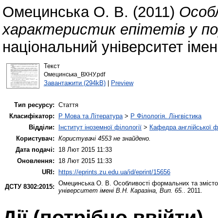
Омецинська О. В.
(2011)
Особ
характеристик епітетів у п
національний університет імені
Текст
Омецинська_ВХНУ.pdf
Завантажити (294kB)
|
Preview
Тип ресурсу:
Стаття
Класифікатор:
P Мова та Література
>
P Філологія. Лінгвістика
Відділи:
Інститут іноземної філології
>
Кафедра англійської ф
Користувач:
Користувачі 4553 не знайдено.
Дата подачі:
18 Лют 2015 11:33
Оновлення:
18 Лют 2015 11:33
URI:
https://eprints.zu.edu.ua/id/eprint/15656
Омецинська О. В.
Особливості формальних та змістов
ДСТУ 8302:2015:
університет імені В.Н. Каразіна, Вип. 65.
. 2011.
Дії ​​(потрібно ввійти)