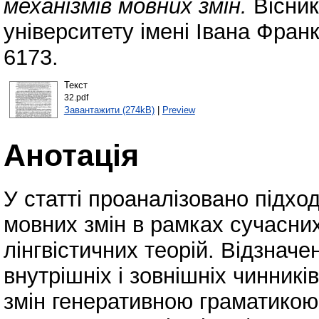
механізмів мовних змін.
Вісник
університету імені Івана Фран
6173.
Текст
32.pdf
Завантажити (274kB)
|
Preview
Анотація
У статті проаналізовано підход
мовних змін в рамках сучасни
лінгвістичних теорій. Відзначе
внутрішніх і зовнішніх чинникі
змін генеративною граматикою 