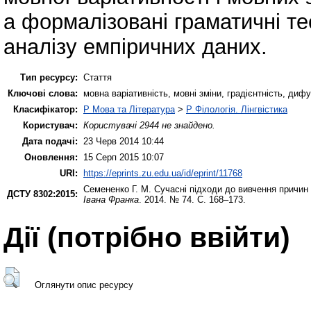
а формалізовані граматичні тео
аналізу емпіричних даних.
Тип ресурсу:
Стаття
Ключові слова:
мовна варіативність, мовні зміни, градієнтність, дифу
Класифікатор:
P Мова та Література
>
P Філологія. Лінгвістика
Користувач:
Користувачі 2944 не знайдено.
Дата подачі:
23 Черв 2014 10:44
Оновлення:
15 Серп 2015 10:07
URI:
https://eprints.zu.edu.ua/id/eprint/11768
Семененко Г. М.
Сучасні підходи до вивчення причин 
ДСТУ 8302:2015:
Івана Франка
. 2014. № 74. С. 168–173.
Дії ​​(потрібно ввійти)
Оглянути опис ресурсу