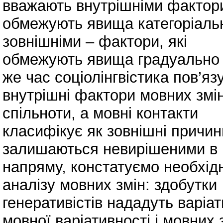
вважають внутрішніми фактор
обмежують явища категоріально
зовнішніми – фактори, які
обмежують явища градуально і
же час соціолінгвістика пов’яз
внутрішні фактори мовних змін
спільноти, а мовні контакти
класифікує як зовнішні причин
залишаються невирішеними в 
напряму, констатуємо необхідн
аналізу мовних змін: здобутки
генеративістів нададуть варі
мовної варіативності і мовних 