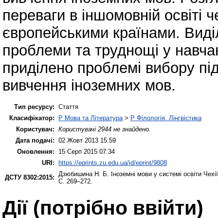
переваги в іншомовній освіті ч
європейськими країнами. Виді
проблеми та труднощі у навчан
приділено проблемі вибору пі
вивчення іноземних мов.
Тип ресурсу:
Стаття
Класифікатор:
P Мова та Література
>
P Філологія. Лінгвістика
Користувач:
Користувачі 2944 не знайдено.
Дата подачі:
02 Жовт 2013 15:59
Оновлення:
15 Серп 2015 07:34
URI:
https://eprints.zu.edu.ua/id/eprint/9808
Дзюбишина Н. Б.
Іноземні мови у системі освіти Чехі
ДСТУ 8302:2015:
С. 269–272.
Дії ​​(потрібно ввійти)