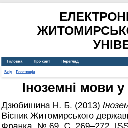
ЕЛЕКТРОН
ЖИТОМИРСЬК
УНІВ
Головна
Про сайт
Перегляд
Вхід
Реєстрація
Іноземні мови у 
Дзюбишина Н. Б.
(2013)
Інозем
Вісник Житомирського державно
Франка. № 69. С. 269–272. IS