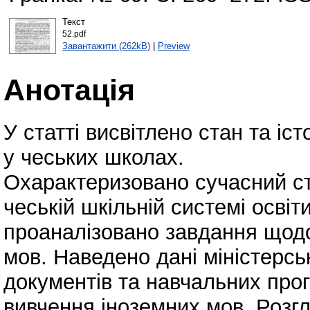
Текст
52.pdf
Завантажити (262kB)
|
Preview
Анотація
У статті висвітлено стан та іс
у чеських школах.
Охарактеризовано сучасний ст
чеській шкільній системі освіти
проаналізовано завдання щодо
мов. Наведено дані міністерсь
документів та навчальних прог
вивчення іноземних мов. Розг