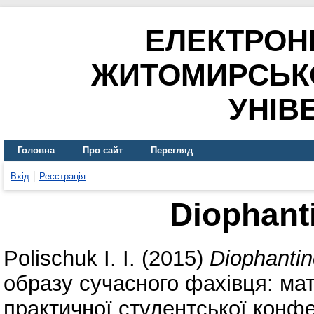
ЕЛЕКТРОН
ЖИТОМИРСЬК
УНІВ
Головна
Про сайт
Перегляд
Вхід
Реєстрація
Diophant
Polischuk I. I.
(2015)
Diophantin
образу сучасного фахівця: ма
практичної студентської конфе