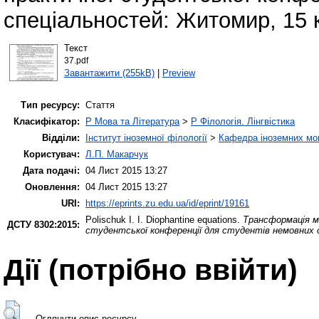
спеціальностей: Житомир, 15 к
Текст
37.pdf
Завантажити (255kB)
|
Preview
Тип ресурсу:
Стаття
Класифікатор:
P Мова та Література
>
P Філологія. Лінгвістика
Відділи:
Інститут іноземної філології
>
Кафедра іноземних мов 
Користувач:
Л.П. Макарчук
Дата подачі:
04 Лист 2015 13:27
Оновлення:
04 Лист 2015 13:27
URI:
https://eprints.zu.edu.ua/id/eprint/19161
Polischuk I. I.
Diophantine equations.
Трансформація м
ДСТУ 8302:2015:
студентської конференції для студентів немовних 
Дії ​​(потрібно ввійти)
Оглянути опис ресурсу