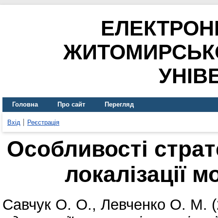
ЕЛЕКТРОН
ЖИТОМИРСЬК
УНІВ
Головна
Про сайт
Перегляд
Вхід
Реєстрація
Особливості страте
локалізації м
Савчук О. О.
,
Левченко О. М.
(