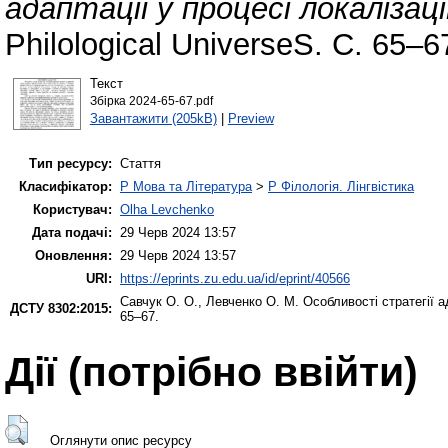
адаптації у процесі локалізаці
Philological UniverseS. С. 65–6
Текст
Збірка 2024-65-67.pdf
Завантажити (205kB)
|
Preview
Тип ресурсу:
Стаття
Класифікатор:
P Мова та Література
>
P Філологія. Лінгвістика
Користувач:
Olha Levchenko
Дата подачі:
29 Черв 2024 13:57
Оновлення:
29 Черв 2024 13:57
URI:
https://eprints.zu.edu.ua/id/eprint/40566
Савчук О. О.
,
Левченко О. М.
Особливості стратегії а
ДСТУ 8302:2015:
65–67.
Дії ​​(потрібно ввійти)
Оглянути опис ресурсу