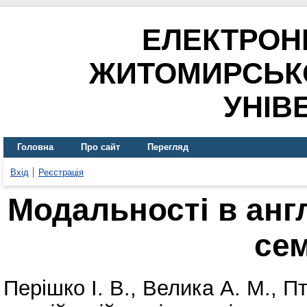
ЕЛЕКТРОН
ЖИТОМИРСЬК
УНІВ
Головна
Про сайт
Перегляд
Вхід
Реєстрація
Модальності в англ
се
Перішко І. В.
,
Велика А. М.
,
Пт