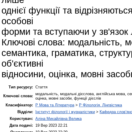
однієї функції та відрізняютьс
особові
форми та вступаючи у зв'язок 
Ключові слова: модальність, м
семантика, граматика, структу
об'єктивні
відносини, оцінка, мовні засоби
Тип ресурсу:
Стаття
модальність, модальні дієслова, англійська мова, се
Ключові слова:
оцінка, мовні засоби, функції дієслів
Класифікатор:
P Мова та Література
>
P Філологія. Лінгвістика
Відділи:
Інститут філології і журналістики
>
Кафедра слов’янсь
Користувач:
Аліна Михайлівна Велика
Дата подачі:
19 Вер 2023 22:21