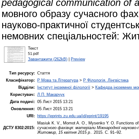
pedagogical communication of a
мовного образу сучасного фах
науково-практичної студентськ
немовних спеціальностей: Жито
Текст
51.pdf
Завантажити (262kB)
|
Preview
Тип ресурсу:
Стаття
Класифікатор:
P Мова та Література
>
P Філологія. Лінгвістика
Відділи:
Інститут іноземної філології
>
Кафедра іноземних мов 
Користувач:
Л.П. Макарчук
Дата подачі:
05 Лист 2015 13:21
Оновлення:
05 Лист 2015 13:21
URI:
https://eprints.zu.edu.ua/id/eprint/19195
Masiuk K. V.
,
Momot A. O.
,
Mysenko Y. O.
Functions of
ДСТУ 8302:2015:
сучасного фахівця: матеріали Міжнародної науково-
Житомир, 15 квітня 2015 р.
. 2015. С. 91–92.