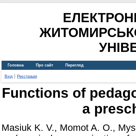
ЕЛЕКТРОН
ЖИТОМИРСЬК
УНІВ
Головна
Про сайт
Перегляд
Вхід
Реєстрація
Functions of pedag
a presc
Masiuk K. V.
,
Momot A. O.
,
Mys