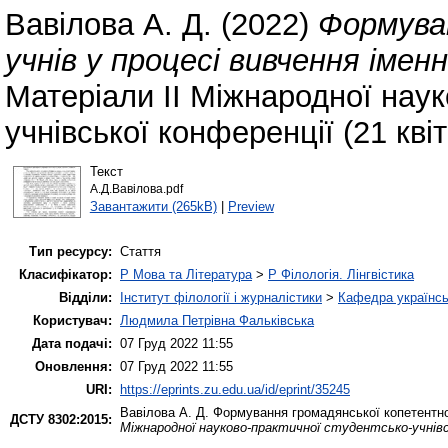
Вавілова А. Д.
(2022)
Формува
учнів у процесі вивчення імен
Матеріали ІІ Міжнародної наук
учнівської конференції (21 кві
Текст
А.Д.Вавілова.pdf
Завантажити (265kB)
|
Preview
Тип ресурсу:
Стаття
Класифікатор:
P Мова та Література
>
P Філологія. Лінгвістика
Відділи:
Інститут філології і журналістики
>
Кафедра українсь
Користувач:
Людмила Петрівна Фальківська
Дата подачі:
07 Груд 2022 11:55
Оновлення:
07 Груд 2022 11:55
URI:
https://eprints.zu.edu.ua/id/eprint/35245
Вавілова А. Д.
Формування громадянської копетентнос
ДСТУ 8302:2015:
Міжнародної науково-практичної студентсько-учнівсь