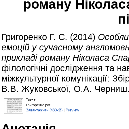
роману Ніколас
п
Григоренко Г. С.
(2014)
Особли
емоцій у сучасному англомовн
прикладі роману Ніколаса Спа
філологічні дослідження та на
міжкультурної комунікації: Збі
В.В. Жуковської, О.А. Черниш..
Текст
Григоренко.pdf
Завантажити (480kB)
|
Preview
Анотація