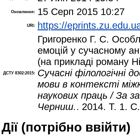
15 Серп 2015 10:27
Оновлення:
https://eprints.zu.edu.u
URI:
Григоренко Г. С.
Особли
емоцій у сучасному а
(на прикладі роману Н
Сучасні філологічні д
ДСТУ 8302:2015:
мови в контексті міжк
наукових праць / За за
Черниш.
. 2014. Т. 1. 
Дії ​​(потрібно ввійти)