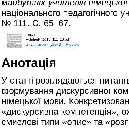
майбутніх учителів німецької
національного педагогічного ун
№ 111. С. 65–67.
Текст
VchdpuP_2013_111_18.pdf
Завантажити (265kB)
|
Preview
Анотація
У статті розглядаються питанн
формування дискурсивної комп
німецької мови. Конкретизова
«дискурсивна компетенція», о
смислові типи «опис» та «розп