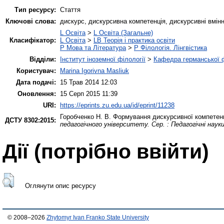
Тип ресурсу:
Стаття
Ключові слова:
дискурс, дискурсивна компетенція, дискурсивні вмінн
L Освіта
>
L Освіта (Загальне)
Класифікатор:
L Освіта
>
LB Теорія і практика освіти
P Мова та Література
>
P Філологія. Лінгвістика
Відділи:
Інститут іноземної філології
>
Кафедра германської фі
Користувач:
Marina Igorivna Masliuk
Дата подачі:
15 Трав 2014 12:03
Оновлення:
15 Серп 2015 11:39
URI:
https://eprints.zu.edu.ua/id/eprint/11238
Горобченко Н. В.
Формування дискурсивної компетенці
ДСТУ 8302:2015:
педагогічного університету. Сер. : Педагогічні наук
Дії ​​(потрібно ввійти)
Оглянути опис ресурсу
© 2008–2026
Zhytomyr Ivan Franko State University