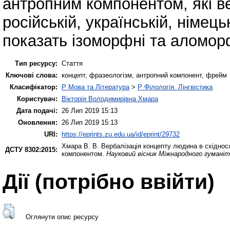
антропним компонентом, які 
російській, українській, німець
показать ізоморфні та аломорф
Тип ресурсу:
Стаття
Ключові слова:
концепт, фразеологізм, антропний компонент, фрейм
Класифікатор:
P Мова та Література
>
P Філологія. Лінгвістика
Користувач:
Вікторія Володимирівна Хмара
Дата подачі:
26 Лип 2019 15:13
Оновлення:
26 Лип 2019 15:13
URI:
https://eprints.zu.edu.ua/id/eprint/29732
Хмара В. В.
Вербалізація концепту людина в східнос
ДСТУ 8302:2015:
компонентом.
Науковий вісник Міжнародного гуманіт
Дії ​​(потрібно ввійти)
Оглянути опис ресурсу