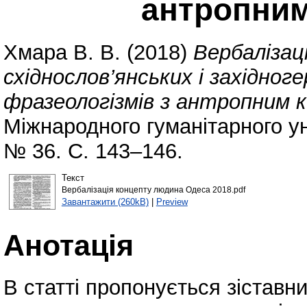
антропни
Хмара В. В.
(2018)
Вербалізац
східнослов’янських і західно
фразеологізмів з антропним 
Міжнародного гуманітарного уні
№ 36. С. 143–146.
Текст
Вербалізація концепту людина Одеса 2018.pdf
Завантажити (260kB)
|
Preview
Анотація
В статті пропонується зіставни