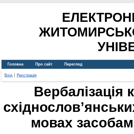
ЕЛЕКТРОН
ЖИТОМИРСЬК
УНІВ
Головна
Про сайт
Перегляд
Вхід
Реєстрація
Вербалізація 
східнослов’янськи
мовах засобам