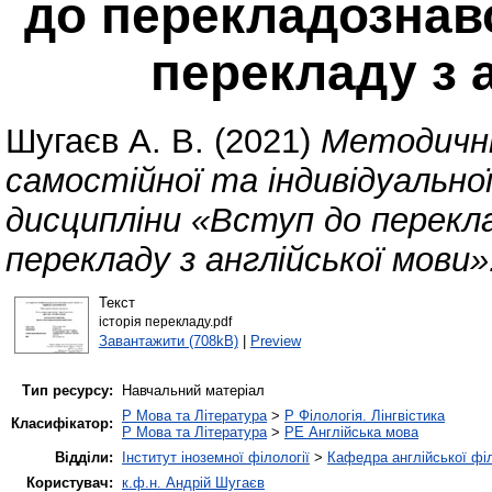
до перекладознавс
перекладу з 
Шугаєв А. В.
(2021)
Методичні 
самостійної та індивідуально
дисципліни «Вступ до перекла
перекладу з англійської мови»
Текст
історія перекладу.pdf
Завантажити (708kB)
|
Preview
Тип ресурсу:
Навчальний матеріал
P Мова та Література
>
P Філологія. Лінгвістика
Класифікатор:
P Мова та Література
>
PE Англійська мова
Відділи:
Інститут іноземної філології
>
Кафедра англійської філ
Користувач:
к.ф.н. Андрій Шугаєв