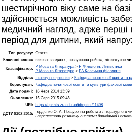
шестирічного віку саме на баз
здійснюється можливість забе
медичний нагляд, адже перші 
період для дитини, який напруж
Тип ресурсу:
Стаття
Ключові слова:
виховні завдання, позаурочна робота, літературне чи
P Мова та Література
>
P Філологія. Лінгвістика
Класифікатор:
P Мова та Література
>
PA Класична філологія
Відділи:
Інститут педагогіки
>
Кафедра початкової освіти та 
Користувач:
Кафедра початкової освіти та культури фахової мови
Дата подачі:
16 Черв 2014 13:59
Оновлення:
15 Серп 2015 09:48
URI:
https://eprints.zu.edu.ua/id/eprint/11498
Гордієнко О. А.
Позаурочна робота з літературного чи
ДСТУ 8302:2015:
і перспективи розвитку системи дошкільної і початк
Дії ​​(потрібно ввійти)