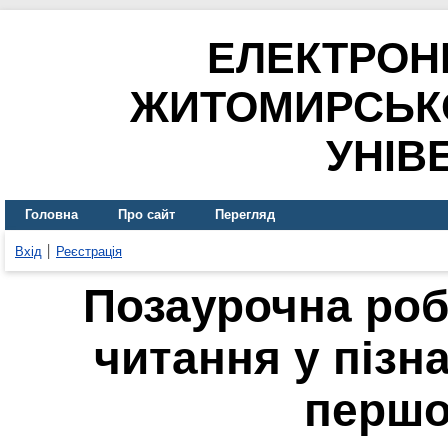
ЕЛЕКТРОН
ЖИТОМИРСЬК
УНІВ
Головна
Про сайт
Перегляд
Вхід
Реєстрація
Позаурочна роб
читання у пізн
першо